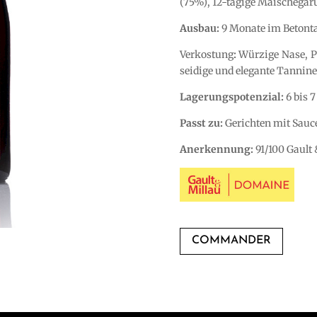
(75%), 12-tägige Maischegär
Ausbau:
9 Monate im Betont
Verkostung
:
Würzige Nase, Pf
seidige und elegante Tannine
Lagerungspotenzial:
6 bis 7
Passt zu:
Gerichten mit Sauce
Anerkennung:
91/100 Gault
COMMANDER