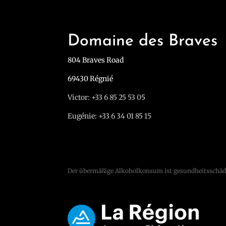
Domaine des Braves
804 Braves Road
69430 Régnié
Victor: +33 6 85 25 53 05
Eugénie: +33 6 34 01 85 15
Der übermäßige Alkoholkonsum ist gesundheitsschädli