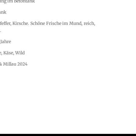
ung im Betontank
ank
effer, Kirsche. Schöne Frische im Mund, reich,
.
 Jahre
, Käse, Wild
 & Millau 2024